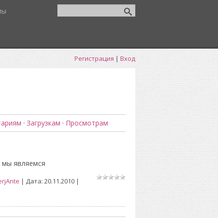
мы
Регистрация
|
Вход
тариям
·
Загрузкам
·
Просмотрам
 мы являемся
erjAnte
| Дата:
20.11.2010
|