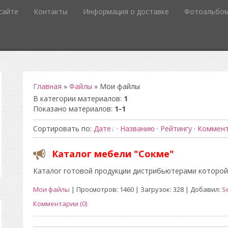
сайте
Контакты
Информация о доставке
Фотоальбо
Главная
»
Файлы
» Мои файлы
В категории материалов
:
1
Показано материалов
:
1-1
Сортировать по
:
Дате
·
Названию
·
Рейтингу
·
Коммен
Каталог мебели "Сокме"
Каталог готовой продукции дистрибьютерами которой
Мои файлы
| Просмотров: 1460 | Загрузок: 328 | Добавил:
S
Комментарии (0)