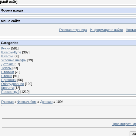
[
Мой сайт
]
Форма входа
Меню сайта
Главная страница
Информация о сайте
Конта
Categories
Кухни
[581]
Шкафы-Купе
[307]
Шкафы
[68]
Угловые шкафы
[39]
Детские
[57]
Тумбы
[33]
Столики
[70]
Стенки
[91]
Прихожки
[56]
Оборудование
[129]
Кровати
[12]
Пескоструй
[1219]
Главная
»
Фотоальбом
»
Детские
» 1004
Просмотреть ф