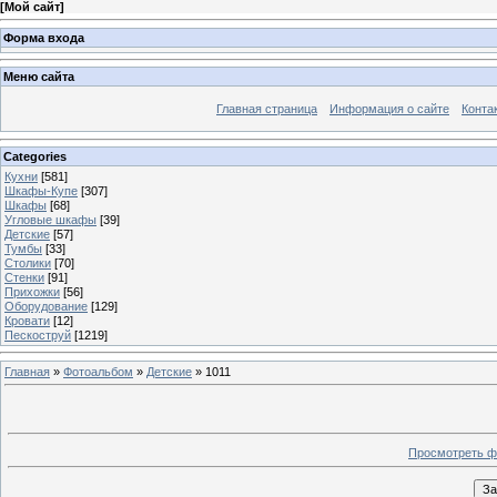
[
Мой сайт
]
Форма входа
Меню сайта
Главная страница
Информация о сайте
Конта
Categories
Кухни
[581]
Шкафы-Купе
[307]
Шкафы
[68]
Угловые шкафы
[39]
Детские
[57]
Тумбы
[33]
Столики
[70]
Стенки
[91]
Прихожки
[56]
Оборудование
[129]
Кровати
[12]
Пескоструй
[1219]
Главная
»
Фотоальбом
»
Детские
» 1011
Просмотреть ф