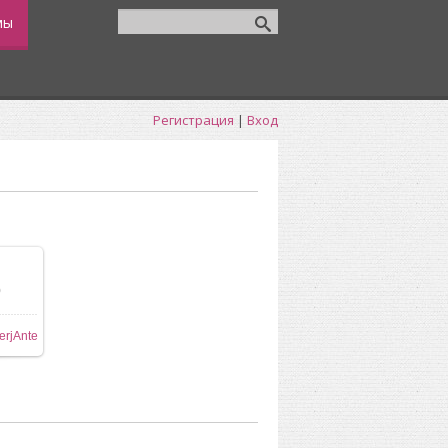
мы
Регистрация
|
Вход
0
ере
erjAnte