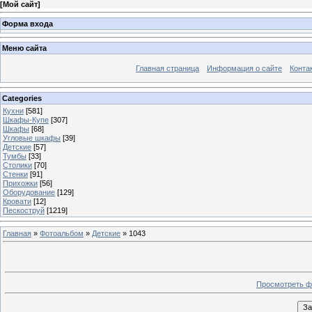
[
Мой сайт
]
Форма входа
Меню сайта
Главная страница
Информация о сайте
Конта
Categories
Кухни
[581]
Шкафы-Купе
[307]
Шкафы
[68]
Угловые шкафы
[39]
Детские
[57]
Тумбы
[33]
Столики
[70]
Стенки
[91]
Прихожки
[56]
Оборудование
[129]
Кровати
[12]
Пескоструй
[1219]
Главная
»
Фотоальбом
»
Детские
» 1043
Просмотреть ф