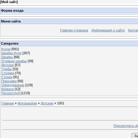
[
Мой сайт
]
Форма входа
Меню сайта
Главная страница
Информация о сайте
Конта
Categories
Кухни
[581]
Шкафы-Купе
[307]
Шкафы
[68]
Угловые шкафы
[39]
Детские
[57]
Тумбы
[33]
Столики
[70]
Стенки
[91]
Прихожки
[56]
Оборудование
[129]
Кровати
[12]
Пескоструй
[1219]
Главная
»
Фотоальбом
»
Детские
» 1051
Просмотреть ф