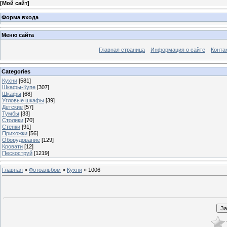
[
Мой сайт
]
Форма входа
Меню сайта
Главная страница
Информация о сайте
Конта
Categories
Кухни
[581]
Шкафы-Купе
[307]
Шкафы
[68]
Угловые шкафы
[39]
Детские
[57]
Тумбы
[33]
Столики
[70]
Стенки
[91]
Прихожки
[56]
Оборудование
[129]
Кровати
[12]
Пескоструй
[1219]
Главная
»
Фотоальбом
»
Кухни
» 1006