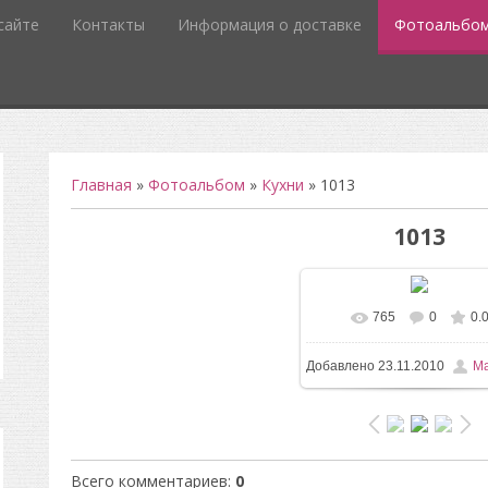
сайте
Контакты
Информация о доставке
Фотоальбо
Главная
»
Фотоальбом
»
Кухни
» 1013
1013
765
0
0.
Добавлено
23.11.2010
Ma
Всего комментариев
:
0