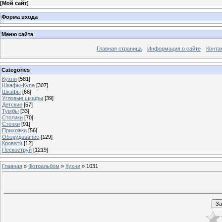
[
Мой сайт
]
Форма входа
Меню сайта
Главная страница
Информация о сайте
Конта
Categories
Кухни
[581]
Шкафы-Купе
[307]
Шкафы
[68]
Угловые шкафы
[39]
Детские
[57]
Тумбы
[33]
Столики
[70]
Стенки
[91]
Прихожки
[56]
Оборудование
[129]
Кровати
[12]
Пескоструй
[1219]
Главная
»
Фотоальбом
»
Кухни
» 1031