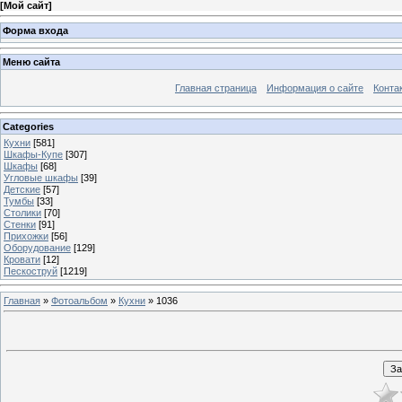
[
Мой сайт
]
Форма входа
Меню сайта
Главная страница
Информация о сайте
Конта
Categories
Кухни
[581]
Шкафы-Купе
[307]
Шкафы
[68]
Угловые шкафы
[39]
Детские
[57]
Тумбы
[33]
Столики
[70]
Стенки
[91]
Прихожки
[56]
Оборудование
[129]
Кровати
[12]
Пескоструй
[1219]
Главная
»
Фотоальбом
»
Кухни
» 1036