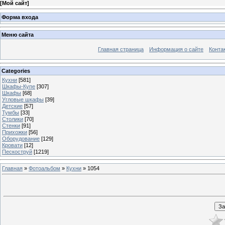
[
Мой сайт
]
Форма входа
Меню сайта
Главная страница
Информация о сайте
Конта
Categories
Кухни
[581]
Шкафы-Купе
[307]
Шкафы
[68]
Угловые шкафы
[39]
Детские
[57]
Тумбы
[33]
Столики
[70]
Стенки
[91]
Прихожки
[56]
Оборудование
[129]
Кровати
[12]
Пескоструй
[1219]
Главная
»
Фотоальбом
»
Кухни
» 1054