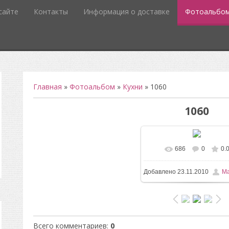
сайте
Контакты
Информация о доставке
Фотоальбо
Главная
»
Фотоальбом
»
Кухни
» 1060
1060
686
0
0.
Добавлено
23.11.2010
Ma
Всего комментариев
:
0