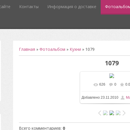
сайте
Контакты
Информация о доставке
Фотоальбо
Главная
»
Фотоальбом
»
Кухни
» 1079
1079
626
0
0.
Добавлено
23.11.2010
Ma
Всего комментариев
:
0