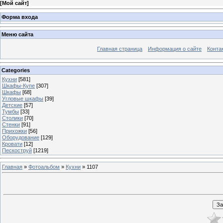
[
Мой сайт
]
Форма входа
Меню сайта
Главная страница
Информация о сайте
Конта
Categories
Кухни
[581]
Шкафы-Купе
[307]
Шкафы
[68]
Угловые шкафы
[39]
Детские
[57]
Тумбы
[33]
Столики
[70]
Стенки
[91]
Прихожки
[56]
Оборудование
[129]
Кровати
[12]
Пескоструй
[1219]
Главная
»
Фотоальбом
»
Кухни
» 1107