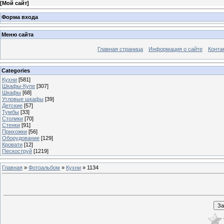
[
Мой сайт
]
Форма входа
Меню сайта
Главная страница
Информация о сайте
Конта
Categories
Кухни
[581]
Шкафы-Купе
[307]
Шкафы
[68]
Угловые шкафы
[39]
Детские
[57]
Тумбы
[33]
Столики
[70]
Стенки
[91]
Прихожки
[56]
Оборудование
[129]
Кровати
[12]
Пескоструй
[1219]
Главная
»
Фотоальбом
»
Кухни
» 1134