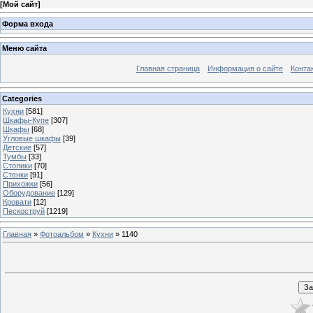
[
Мой сайт
]
Форма входа
Меню сайта
Главная страница
Информация о сайте
Конта
Categories
Кухни
[581]
Шкафы-Купе
[307]
Шкафы
[68]
Угловые шкафы
[39]
Детские
[57]
Тумбы
[33]
Столики
[70]
Стенки
[91]
Прихожки
[56]
Оборудование
[129]
Кровати
[12]
Пескоструй
[1219]
Главная
»
Фотоальбом
»
Кухни
» 1140