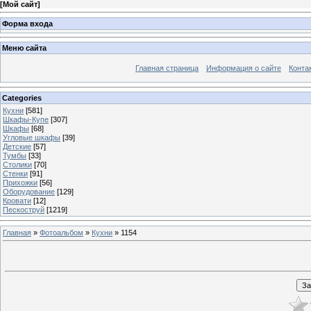
[
Мой сайт
]
Форма входа
Меню сайта
Главная страница
Информация о сайте
Конта
Categories
Кухни
[581]
Шкафы-Купе
[307]
Шкафы
[68]
Угловые шкафы
[39]
Детские
[57]
Тумбы
[33]
Столики
[70]
Стенки
[91]
Прихожки
[56]
Оборудование
[129]
Кровати
[12]
Пескоструй
[1219]
Главная
»
Фотоальбом
»
Кухни
» 1154