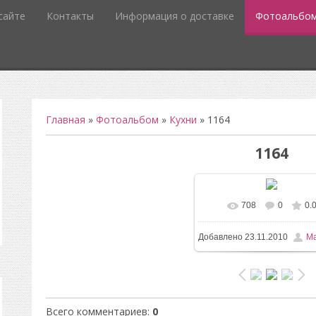
сайте
Контакты
Информация о доставке
Фотоальбо
Главная
»
Фотоальбом
»
Кухни
» 1164
1164
708
0
0.
Добавлено
23.11.2010
Ma
Всего комментариев
:
0