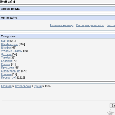
[
Мой сайт
]
Форма входа
Меню сайта
Главная страница
Информация о сайте
Конта
Categories
Кухни
[581]
Шкафы-Купе
[307]
Шкафы
[68]
Угловые шкафы
[39]
Детские
[57]
Тумбы
[33]
Столики
[70]
Стенки
[91]
Прихожки
[56]
Оборудование
[129]
Кровати
[12]
Пескоструй
[1219]
Главная
»
Фотоальбом
»
Кухни
» 1184