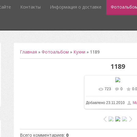
сайте
Контакты
Информация о доставке
Фотоальбо
Главная
»
Фотоальбом
»
Кухни
» 1189
1189
723
0
0.
Добавлено
23.11.2010
Ma
Всего комментариев
:
0