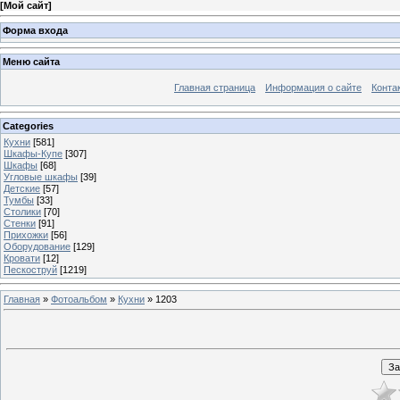
[
Мой сайт
]
Форма входа
Меню сайта
Главная страница
Информация о сайте
Конта
Categories
Кухни
[581]
Шкафы-Купе
[307]
Шкафы
[68]
Угловые шкафы
[39]
Детские
[57]
Тумбы
[33]
Столики
[70]
Стенки
[91]
Прихожки
[56]
Оборудование
[129]
Кровати
[12]
Пескоструй
[1219]
Главная
»
Фотоальбом
»
Кухни
» 1203