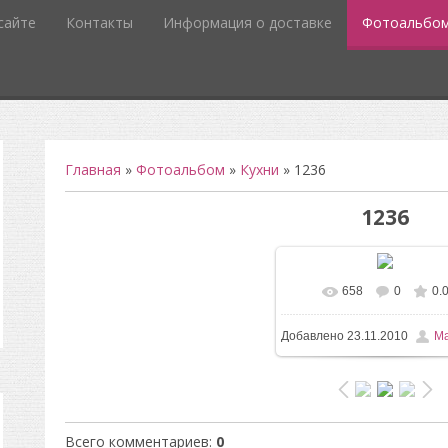
сайте
Контакты
Информация о доставке
Фотоальбо
Главная
»
Фотоальбом
»
Кухни
» 1236
1236
658
0
0.
Добавлено
23.11.2010
Ma
Всего комментариев
:
0