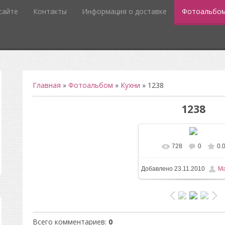
сайте
Контакты
Информация о доставке
Фотоальбо
Главная
»
Фотоальбом
»
Кухни
» 1238
1238
728
0
0.
Добавлено
23.11.2010
Ma
Всего комментариев
:
0