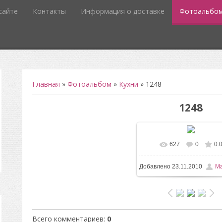
сайте
Контакты
Информация о доставке
Фотоальбо
Главная
»
Фотоальбом
»
Кухни
» 1248
1248
627
0
0.
Добавлено
23.11.2010
Ma
Всего комментариев
:
0