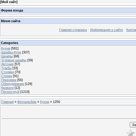
[
Мой сайт
]
Форма входа
Меню сайта
Главная страница
Информация о сайте
Конта
Categories
Кухни
[581]
Шкафы-Купе
[307]
Шкафы
[68]
Угловые шкафы
[39]
Детские
[57]
Тумбы
[33]
Столики
[70]
Стенки
[91]
Прихожки
[56]
Оборудование
[129]
Кровати
[12]
Пескоструй
[1219]
Главная
»
Фотоальбом
»
Кухни
» 1250