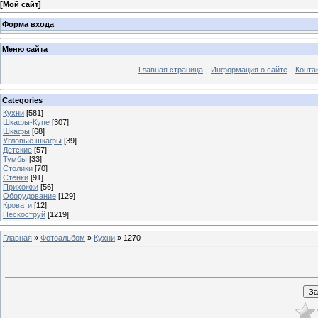
[
Мой сайт
]
Форма входа
Меню сайта
Главная страница
Информация о сайте
Конта
Categories
Кухни
[581]
Шкафы-Купе
[307]
Шкафы
[68]
Угловые шкафы
[39]
Детские
[57]
Тумбы
[33]
Столики
[70]
Стенки
[91]
Прихожки
[56]
Оборудование
[129]
Кровати
[12]
Пескоструй
[1219]
Главная
»
Фотоальбом
»
Кухни
» 1270