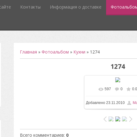
сайте
Контакты
Информация о доставке
Фотоальбо
Главная
»
Фотоальбом
»
Кухни
» 1274
1274
597
0
0.
Добавлено
23.11.2010
Ma
Всего комментариев
:
0