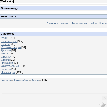
[
Мой сайт
]
Форма входа
Меню сайта
Главная страница
Информация о сайте
Конта
Categories
Кухни
[581]
Шкафы-Купе
[307]
Шкафы
[68]
Угловые шкафы
[39]
Детские
[57]
Тумбы
[33]
Столики
[70]
Стенки
[91]
Прихожки
[56]
Оборудование
[129]
Кровати
[12]
Пескоструй
[1219]
Главная
»
Фотоальбом
»
Кухни
» 1307