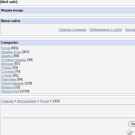
[
Мой сайт
]
Форма входа
Меню сайта
Главная страница
Информация о сайте
Конта
Categories
Кухни
[581]
Шкафы-Купе
[307]
Шкафы
[68]
Угловые шкафы
[39]
Детские
[57]
Тумбы
[33]
Столики
[70]
Стенки
[91]
Прихожки
[56]
Оборудование
[129]
Кровати
[12]
Пескоструй
[1219]
Главная
»
Фотоальбом
»
Кухни
» 1315