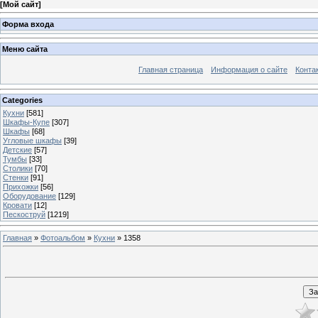
[
Мой сайт
]
Форма входа
Меню сайта
Главная страница
Информация о сайте
Конта
Categories
Кухни
[581]
Шкафы-Купе
[307]
Шкафы
[68]
Угловые шкафы
[39]
Детские
[57]
Тумбы
[33]
Столики
[70]
Стенки
[91]
Прихожки
[56]
Оборудование
[129]
Кровати
[12]
Пескоструй
[1219]
Главная
»
Фотоальбом
»
Кухни
» 1358