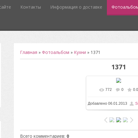
сайте
Контакты
Информация о доставке
Фотоальбо
Главная
»
Фотоальбом
»
Кухни
» 1371
1371
772
0
0.
В реальном разм
Добавлено
06.01.2013
S
1200x1600
/ 128.3Kb
Всего комментариев
:
0