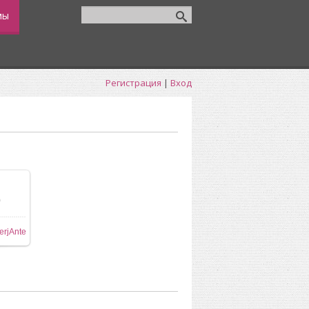
мы
Регистрация
|
Вход
0
ере
erjAnte