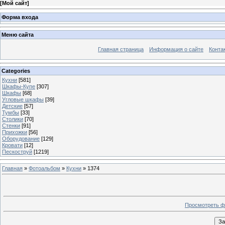
[
Мой сайт
]
Форма входа
Меню сайта
Главная страница
Информация о сайте
Конта
Categories
Кухни
[581]
Шкафы-Купе
[307]
Шкафы
[68]
Угловые шкафы
[39]
Детские
[57]
Тумбы
[33]
Столики
[70]
Стенки
[91]
Прихожки
[56]
Оборудование
[129]
Кровати
[12]
Пескоструй
[1219]
Главная
»
Фотоальбом
»
Кухни
» 1374
Просмотреть ф