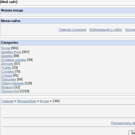
[
Мой сайт
]
Форма входа
Меню сайта
Главная страница
Информация о сайте
Конта
Categories
Кухни
[581]
Шкафы-Купе
[307]
Шкафы
[68]
Угловые шкафы
[39]
Детские
[57]
Тумбы
[33]
Столики
[70]
Стенки
[91]
Прихожки
[56]
Оборудование
[129]
Кровати
[12]
Пескоструй
[1219]
Главная
»
Фотоальбом
»
Кухни
» 1393
Просмотреть ф