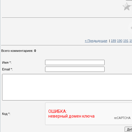
« Предыдущая
|
189
190
191
1
Всего комментариев
:
0
Имя *:
Email *:
Код *: