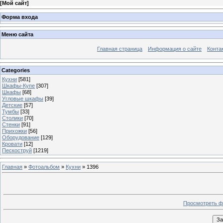
[
Мой сайт
]
Форма входа
Меню сайта
Главная страница
Информация о сайте
Конта
Categories
Кухни
[581]
Шкафы-Купе
[307]
Шкафы
[68]
Угловые шкафы
[39]
Детские
[57]
Тумбы
[33]
Столики
[70]
Стенки
[91]
Прихожки
[56]
Оборудование
[129]
Кровати
[12]
Пескоструй
[1219]
Главная
»
Фотоальбом
»
Кухни
» 1396
Просмотреть ф