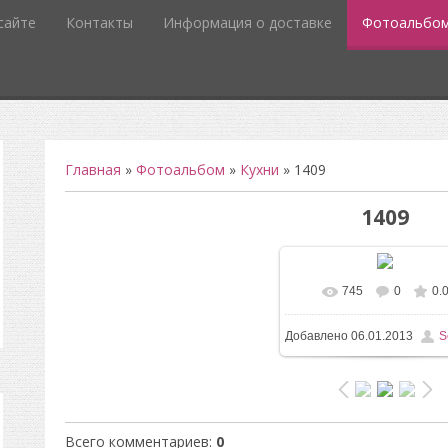
сайте
Контакты
Информация о доставке
Фотоальбо
Главная
»
Фотоальбом
»
Кухни
» 1409
1409
745
0
0.
В реальном разм
Добавлено
06.01.2013
S
1200x1600
/ 110.3Kb
Всего комментариев
:
0