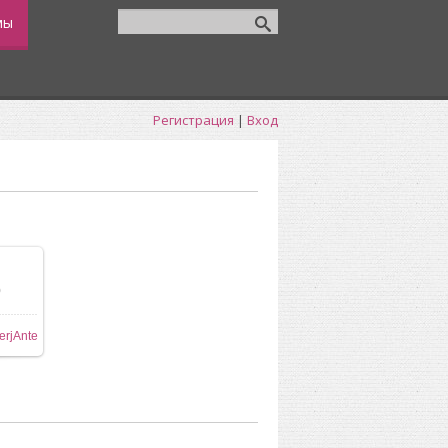
мы
Регистрация
|
Вход
0
ере
erjAnte