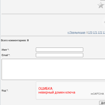
« Предыдущая
|
170
171
172
1
Всего комментариев
:
0
Имя *:
Email *:
Код *: