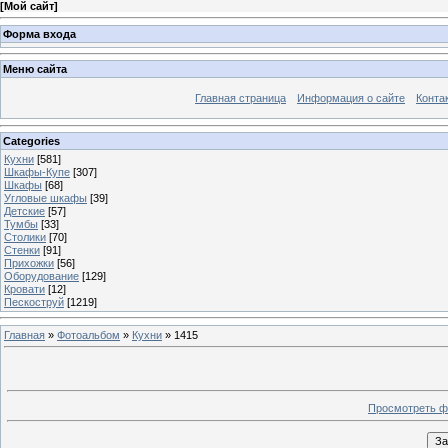
[
Мой сайт
]
Форма входа
Меню сайта
Главная страница
Информация о сайте
Конта
Categories
Кухни
[581]
Шкафы-Купе
[307]
Шкафы
[68]
Угловые шкафы
[39]
Детские
[57]
Тумбы
[33]
Столики
[70]
Стенки
[91]
Прихожки
[56]
Оборудование
[129]
Кровати
[12]
Пескоструй
[1219]
Главная
»
Фотоальбом
»
Кухни
» 1415
Просмотреть ф