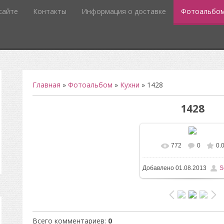
сайте
Контакты
Информация о доставке
Фотоальбо
Главная
»
Фотоальбом
»
Кухни
» 1428
1428
772
0
0.
В реальном разм
Добавлено
01.08.2013
S
1200x1600
/ 230.5Kb
Всего комментариев
:
0