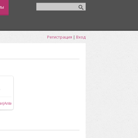
мы
Регистрация
|
Вход
0
ере
erjAnte