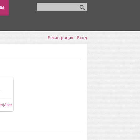
мы
Регистрация
|
Вход
0
ере
erjAnte