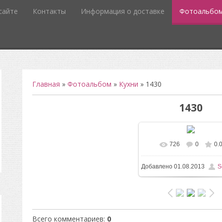
сайте
Контакты
Информация о доставке
Фотоальбо
Главная
»
Фотоальбом
»
Кухни
» 1430
1430
726
0
0.
В реальном разм
Добавлено
01.08.2013
S
1200x1600
/ 170.9Kb
Всего комментариев
:
0