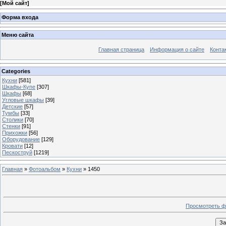
[
Мой сайт
]
Форма входа
Меню сайта
Главная страница
Информация о сайте
Конта
Categories
Кухни
[581]
Шкафы-Купе
[307]
Шкафы
[68]
Угловые шкафы
[39]
Детские
[57]
Тумбы
[33]
Столики
[70]
Стенки
[91]
Прихожки
[56]
Оборудование
[129]
Кровати
[12]
Пескоструй
[1219]
Главная
»
Фотоальбом
»
Кухни
» 1450
Просмотреть ф