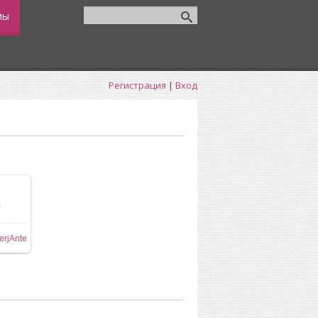
мы
Регистрация
|
Вход
0
ере
erjAnte