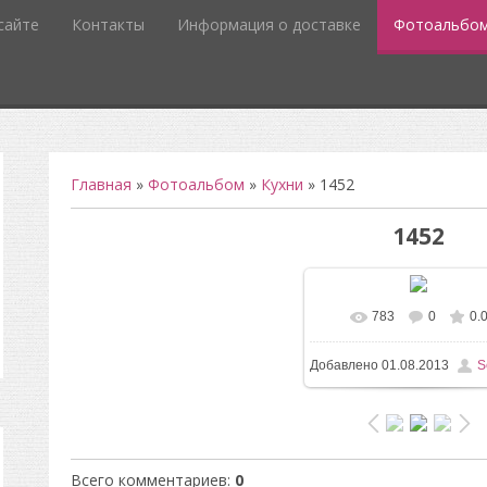
сайте
Контакты
Информация о доставке
Фотоальбо
Главная
»
Фотоальбом
»
Кухни
» 1452
1452
783
0
0.
В реальном разм
Добавлено
01.08.2013
S
1200x1600
/ 163.5Kb
Всего комментариев
:
0