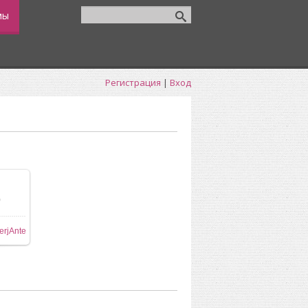
мы
Регистрация
|
Вход
0
ере
erjAnte