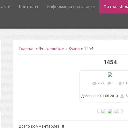
сайте
Контакты
Информация о доставке
Фотоальбо
Главная
»
Фотоальбом
»
Кухни
» 1454
1454
753
0
0.
В реальном разм
Добавлено
01.08.2013
S
1200x1600
/ 144.9Kb
Всего комментариев
:
0