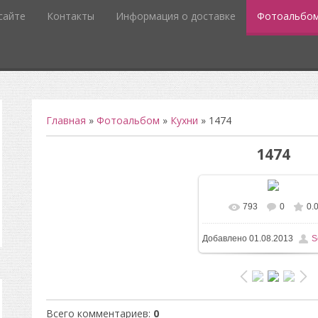
сайте
Контакты
Информация о доставке
Фотоальбо
Главная
»
Фотоальбом
»
Кухни
» 1474
1474
793
0
0.
В реальном разм
Добавлено
01.08.2013
S
1600x1200
/ 231.1Kb
Всего комментариев
:
0