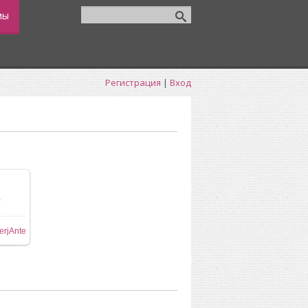
мы
Регистрация
|
Вход
0
ере
erjAnte