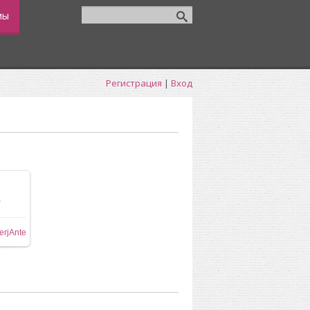
мы
Регистрация
|
Вход
0
ере
erjAnte