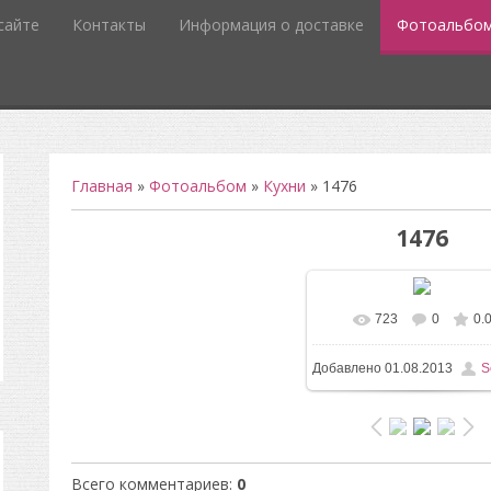
сайте
Контакты
Информация о доставке
Фотоальбо
Главная
»
Фотоальбом
»
Кухни
» 1476
1476
723
0
0.
В реальном разм
Добавлено
01.08.2013
S
1200x1600
/ 120.6Kb
Всего комментариев
:
0