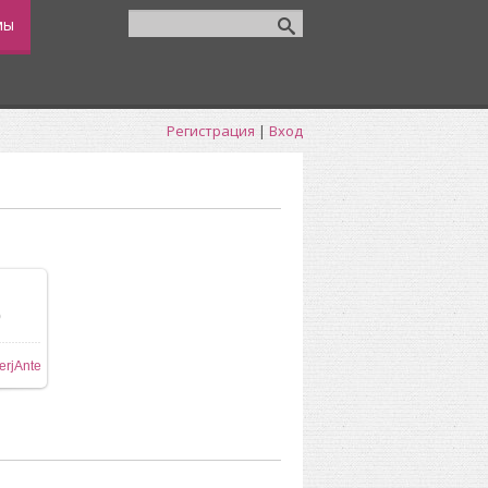
мы
Регистрация
|
Вход
0
ере
erjAnte