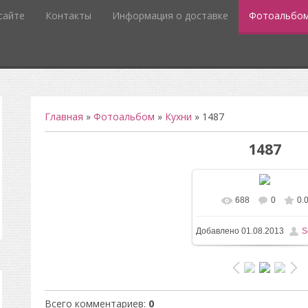
сайте
Контакты
Информация о доставке
Фотоальбо
Главная
»
Фотоальбом
»
Кухни
» 1487
1487
688
0
0.
В реальном разм
Добавлено
01.08.2013
S
1200x1600
/ 135.9Kb
Всего комментариев
:
0