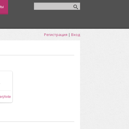
мы
Регистрация
|
Вход
0
ере
erjAnte