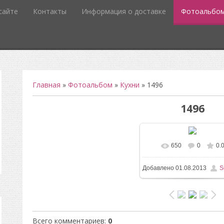
сайте
Контакты
Информация о доставке
Фотоальбо
Главная
»
Фотоальбом
»
Кухни
» 1496
1496
650
0
0.
В реальном разм
Добавлено
01.08.2013
S
1200x1600
/ 165.8Kb
Всего комментариев
:
0