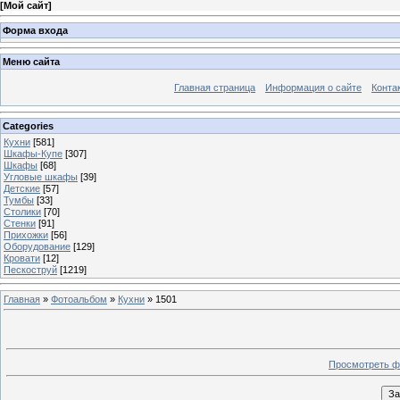
[
Мой сайт
]
Форма входа
Меню сайта
Главная страница
Информация о сайте
Конта
Categories
Кухни
[581]
Шкафы-Купе
[307]
Шкафы
[68]
Угловые шкафы
[39]
Детские
[57]
Тумбы
[33]
Столики
[70]
Стенки
[91]
Прихожки
[56]
Оборудование
[129]
Кровати
[12]
Пескоструй
[1219]
Главная
»
Фотоальбом
»
Кухни
» 1501
Просмотреть ф