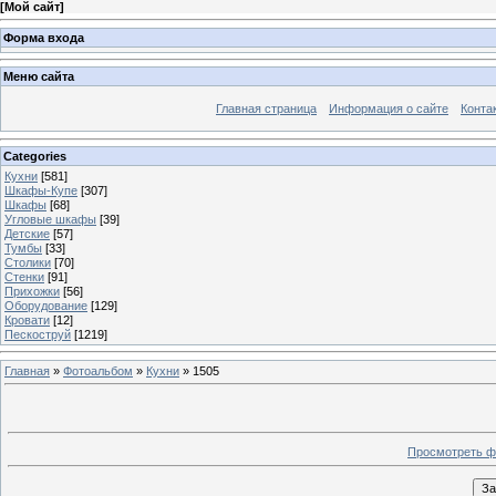
[
Мой сайт
]
Форма входа
Меню сайта
Главная страница
Информация о сайте
Конта
Categories
Кухни
[581]
Шкафы-Купе
[307]
Шкафы
[68]
Угловые шкафы
[39]
Детские
[57]
Тумбы
[33]
Столики
[70]
Стенки
[91]
Прихожки
[56]
Оборудование
[129]
Кровати
[12]
Пескоструй
[1219]
Главная
»
Фотоальбом
»
Кухни
» 1505
Просмотреть ф