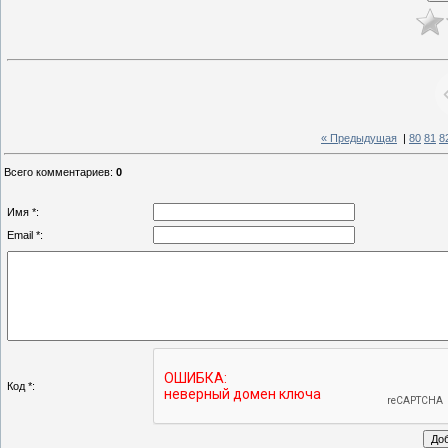
« Предыдущая
|
80
81
8
Всего комментариев
:
0
Имя *:
Email *:
Код *: