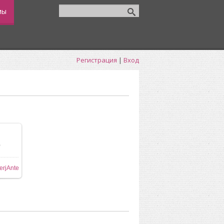
мы
Регистрация
|
Вход
0
ере
erjAnte