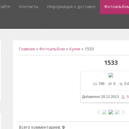
сайте
Контакты
Информация о доставке
Фотоальбо
Главная
»
Фотоальбом
»
Кухни
» 1533
1533
799
0
0.
В реальном разм
Добавлено
28.12.2013
S
1600x1200
/ 201.0Kb
Всего комментариев
:
0