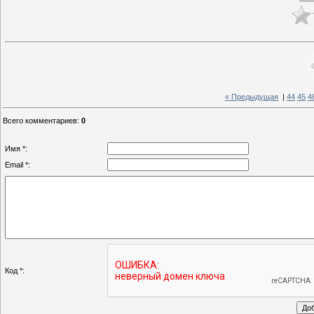
« Предыдущая
|
44
45
4
Всего комментариев
:
0
Имя *:
Email *:
Код *: