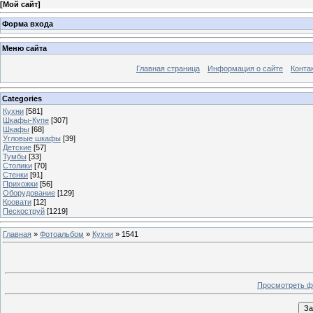
[
Мой сайт
]
Форма входа
Меню сайта
Главная страница
Информация о сайте
Конта
Categories
Кухни
[581]
Шкафы-Купе
[307]
Шкафы
[68]
Угловые шкафы
[39]
Детские
[57]
Тумбы
[33]
Столики
[70]
Стенки
[91]
Прихожки
[56]
Оборудование
[129]
Кровати
[12]
Пескоструй
[1219]
Главная
»
Фотоальбом
»
Кухни
» 1541
Просмотреть ф