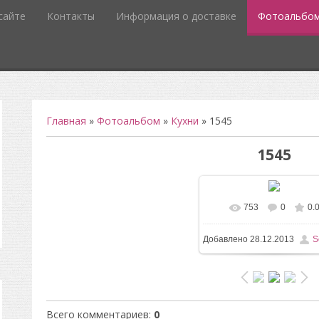
сайте
Контакты
Информация о доставке
Фотоальбо
Главная
»
Фотоальбом
»
Кухни
» 1545
1545
753
0
0.
В реальном разм
Добавлено
28.12.2013
S
958x1600
/ 141.8Kb
Всего комментариев
:
0