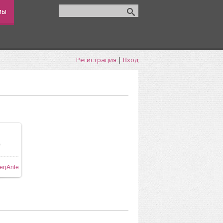
мы
Регистрация
|
Вход
0
ере
erjAnte